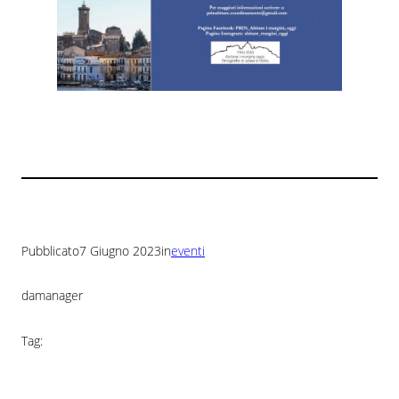
Pubblicato
7 Giugno 2023
in
eventi
da
manager
Tag: